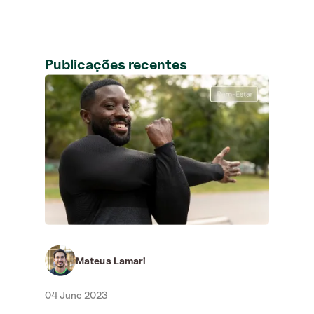
Publicações recentes
Neus
03 J
Qua
re
É ex
oper
reco
anter
Mateus Lamari
04 June 2023