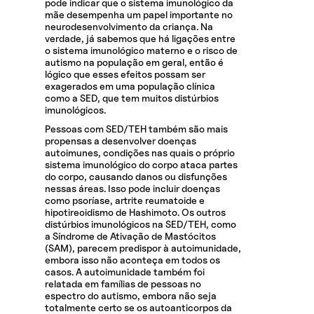
pode indicar que o sistema imunológico da
mãe desempenha um papel importante no
neurodesenvolvimento da criança. Na
verdade, já sabemos que há ligações entre
o sistema imunológico materno e o risco de
autismo na população em geral, então é
lógico que esses efeitos possam ser
exagerados em uma população clínica
como a SED, que tem muitos distúrbios
imunológicos.
Pessoas com SED/TEH também são mais
propensas a desenvolver doenças
autoimunes, condições nas quais o próprio
sistema imunológico do corpo ataca partes
do corpo, causando danos ou disfunções
nessas áreas. Isso pode incluir doenças
como psoríase, artrite reumatoide e
hipotireoidismo de Hashimoto. Os outros
distúrbios imunológicos na SED/TEH, como
a Síndrome de Ativação de Mastócitos
(SAM), parecem predispor à autoimunidade,
embora isso não aconteça em todos os
casos. A autoimunidade também foi
relatada em famílias de pessoas no
espectro do autismo, embora não seja
totalmente certo se os autoanticorpos da