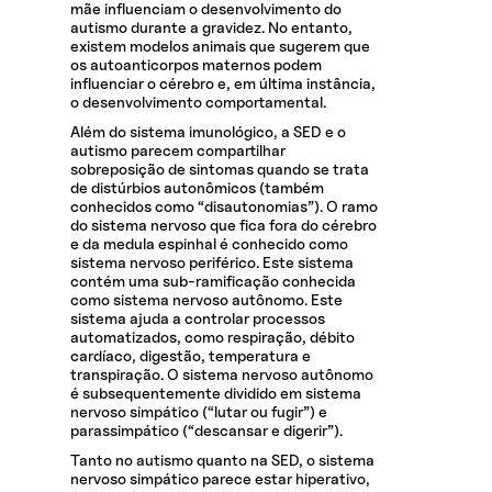
mãe influenciam o desenvolvimento do
autismo durante a gravidez. No entanto,
existem modelos animais que sugerem que
os autoanticorpos maternos podem
influenciar o cérebro e, em última instância,
o desenvolvimento comportamental.
Além do sistema imunológico, a SED e o
autismo parecem compartilhar
sobreposição de sintomas quando se trata
de distúrbios autonômicos (também
conhecidos como “disautonomias”). O ramo
do sistema nervoso que fica fora do cérebro
e da medula espinhal é conhecido como
sistema nervoso periférico. Este sistema
contém uma sub-ramificação conhecida
como sistema nervoso autônomo. Este
sistema ajuda a controlar processos
automatizados, como respiração, débito
cardíaco, digestão, temperatura e
transpiração. O sistema nervoso autônomo
é subsequentemente dividido em sistema
nervoso simpático (“lutar ou fugir”) e
parassimpático (“descansar e digerir”).
Tanto no autismo quanto na SED, o sistema
nervoso simpático parece estar hiperativo,