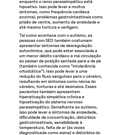
enquanto o ramo parassimpático está
hipoativo. Isso pode levar a muitos
sintomas, como frequência cardíaca
anormal, problemas gastrointestinais como
prisão de ventre, aumento da ansiedade e
até mesmo tontura e vertigem.
Tal como acontece com o autismo, as
pessoas com SED também costumam
apresentar sintomas de desregulação
autonômica, que pode estar associada a
um menor débito cardíaco e má circulação
ao passar da posição sentada para a de pé
(também conhecida como “intolerância
ortostática”). Isso pode levar a uma
redução do fluxo sanguíneo para o cérebro,
resultando em sintomas como névoa do
cérebro, tonturas e até desmaios. Esses
pacientes também apresentam
hiperativação simpática crônica e
hipoativação do sistema nervoso
parassimpático. Semelhante ao autismo,
isso pode levar a sintomas de ansiedade,
dificuldade de concentração, distúrbios
gastrointestinais, sensibilidade à
temperatura, falta de ar (às vezes
diagnosticada como asma) e distúrbios do