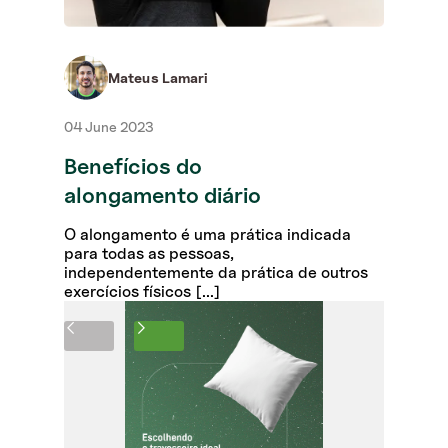
oper
reco
anter
Mateus Lamari
04 June 2023
Benefícios do
alongamento diário
O alongamento é uma prática indicada
para todas as pessoas,
independentemente da prática de outros
exercícios físicos [...]