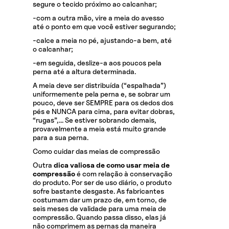
segure o tecido próximo ao calcanhar;
-com a outra mão, vire a meia do avesso
até o ponto em que você estiver segurando;
-calce a meia no pé, ajustando-a bem, até
o calcanhar;
-em seguida, deslize-a aos poucos pela
perna até a altura determinada.
A meia deve ser distribuída (“espalhada”)
uniformemente pela perna e, se sobrar um
pouco, deve ser SEMPRE para os dedos dos
pés e NUNCA para cima, para evitar dobras,
“rugas”,… Se estiver sobrando demais,
provavelmente a meia está muito grande
para a sua perna.
Como cuidar das meias de compressão
Outra
dica valiosa de como usar meia de
compressão
é com relação à conservação
do produto. Por ser de uso diário, o produto
sofre bastante desgaste. As fabricantes
costumam dar um prazo de, em torno, de
seis meses de validade para uma meia de
compressão. Quando passa disso, elas já
não comprimem as pernas da maneira