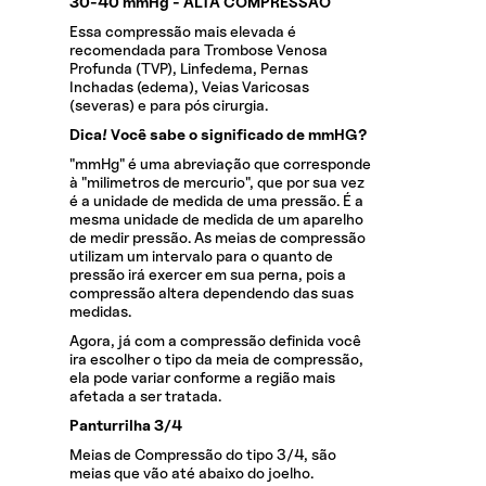
30-40 mmHg - ALTA COMPRESSÃO
Essa compressão mais elevada é
recomendada para Trombose Venosa
Profunda (TVP), Linfedema, Pernas
Inchadas (edema), Veias Varicosas
(severas) e para pós cirurgia.
Dica! Você sabe o significado de mmHG?
"mmHg" é uma abreviação que corresponde
à "milimetros de mercurio", que por sua vez
é a unidade de medida de uma pressão. É a
mesma unidade de medida de um aparelho
de medir pressão. As meias de compressão
utilizam um intervalo para o quanto de
pressão irá exercer em sua perna, pois a
compressão altera dependendo das suas
medidas.
Agora, já com a compressão definida você
ira escolher o tipo da meia de compressão,
ela pode variar conforme a região mais
afetada a ser tratada.
Panturrilha 3/4
Meias de Compressão do tipo 3/4, são
meias que vão até abaixo do joelho.