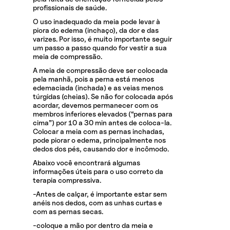
profissionais de saúde.
O uso inadequado da meia pode levar à
piora do edema (inchaço), da dor e das
varizes. Por isso, é muito importante seguir
um passo a passo quando for vestir a sua
meia de compressão.
A meia de compressão deve ser colocada
pela manhã, pois a perna está menos
edemaciada (inchada) e as veias menos
túrgidas (cheias). Se não for colocada após
acordar, devemos permanecer com os
membros inferiores elevados (“pernas para
cima”) por 10 a 30 min antes de coloca-la.
Colocar a meia com as pernas inchadas,
pode piorar o edema, principalmente nos
dedos dos pés, causando dor e incômodo.
Abaixo você encontrará algumas
informações úteis para o uso correto da
terapia compressiva.
-Antes de calçar, é importante estar sem
anéis nos dedos, com as unhas curtas e
com as pernas secas.
-coloque a mão por dentro da meia e