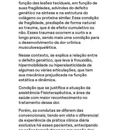
função das lesões teciduais, em função de
suas fragilidades, advindas do defeito
genético na síntese e na estrutura do
colágeno ou proteína similar. Essa condição
de fragilidade, predispõe de forma natural
ao trauma, que é de efeito cumulativo ou
não. Esses traumas ocorrem a curto e a
longo prazo, sendo mais uma condição para
o desenvolvimento da dor crônica
musculoesquelética.
Nesse contexto, se explica a relação entre
o defeito genético, que leva à frouxidão,
hipermobilidade ou hiperelasticidade de
algumas ou várias articulações, que tem
sua mecânica prejudicada na função
estática e dinâmica.
Condição que se justifica a atuação da
assistência Fisioterapêutica, a área da
saúde com maior reconhecimento no
tratamento dessa dor.
Porém, as condutas se diferem das
convencionais, tendo em vista o diferencial
da experiência da prática clínica diária
exclusiva há esses pacientes, antecipando
as ações terapêuticas na prevenção dos