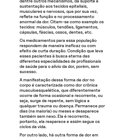
dentre outros mecanismos, dá suporte e
sustentação aos tecidos epiteliais,
musculares e nervosos, que por sua vez,
reflete na função e no processamento
anormal da dor. Citam-se como exemplo os
tecidos: músculos, tendões, ligamentos,
cápsulas, fáscias, ossos, dentes, etc.
Os medicamentos para essa população
respondem de maneira ineficaz ou com
efeito de curta duração. Condição que leva
esses pacientes à busca eterna das
diferentes especialidades de profissionais
de saúde para o alívio da dor, porém, sem
sucesso.
A manifestação dessa forma de dor no
corpo é caracterizada como dor crônica
musculoesquelética, que diferentemente
ocorre de forma ocasional e recorrente, ou
seja, surge de repente, sem lógica a
qualquer trauma ou doença. Permanece por
dias (na maioria) ou meses e desaparece
também sem nexo. Ela é recorrente,
portanto, ela reaparece e assim segue os
ciclos da vida.
Por outro lado, há outra forma de dor em