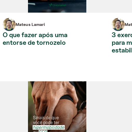
Mateus Lamari
Mat
O que fazer após uma
3 exer
entorse de tornozelo
para m
estabil