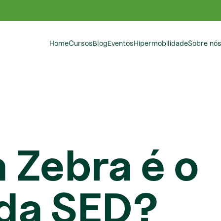
Home
Cursos
Blog
Eventos
Hipermobilidade
Sobre nó
a Zebra é o
 da SED?