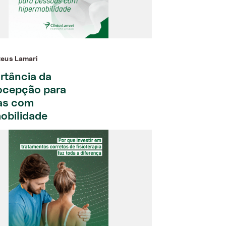
eus Lamari
rtância da
ocepção para
as com
obilidade