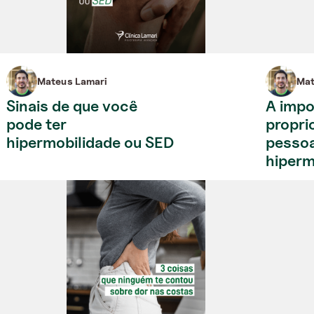
Mateus Lamari
Mat
Sinais de que você
A impo
pode ter
propri
hipermobilidade ou SED
pesso
hiperm