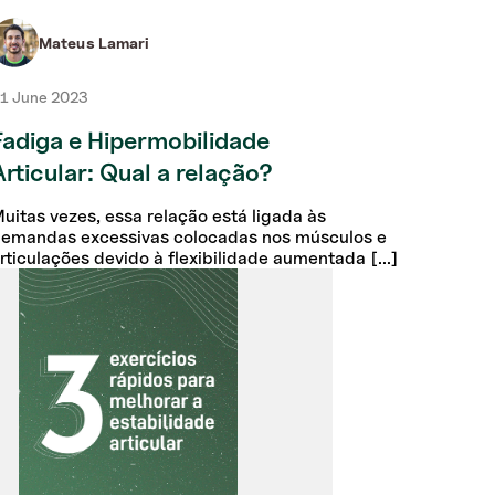
Mateus Lamari
M
1 June 2023
04 June
Fadiga e Hipermobilidade
Benef
Articular: Qual a relação?
along
uitas vezes, essa relação está ligada às
O along
emandas excessivas colocadas nos músculos e
todas a
rticulações devido à flexibilidade aumentada [...]
de outro