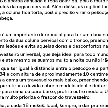
xo acorda cansada e toda dolorida, pois o rosto 
los da região cervical. Além disso, as regiões to
a coluna fica torta, pois é preciso virar o pescoç
abeça.
 é um importante diferencial para ter uma boa no
ento da sua coluna cervical com o tronco, preen
tra lesões e evita aquelas dores e desconfortos n
ravesseiro universal, que seja ideal para todo mu
s e até mesmo se suamos muito a noite ou não irã
 que ser igual à distância entre o pescoço e a par
 34 e com altura de aproximadamente 10 centíme
ra a cama um travesseiro mais baixo, preenchendo
ra tirar a dúvida sobre o modelo ideal é deitar-s
o para cima ou para baixo, prefira outro modelo.
 muito prioriza o frescor do travesseiro.
ia, a cada 18 meses. Ideal, sempre, é dar prefe