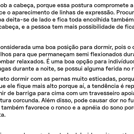
ob a cabeça, porque essa postura compromete a c
ece o aparecimento de linhas de expressão. Procu
soa deita-se de lado e fica toda encolhida tamb
cabeça, e a pessoa tem mais possibilidade de fic
nsiderada uma boa posição para dormir, pois o c
oelhos para que permaneçam semi flexionados dur
ombar relaxados. É uma boa opção para indivíduo
as durante a noite, se possui alguma ferida no r
eto dormir com as pernas muito esticadas, porque
ue ele fique mais alto porque aí, a tendência é r
mir de barriga para cima com um travesseiro apoi
tura corcunda. Além disso, pode causar dor no f
também favorece o ronco e a apnéia do sono porqu
ta.