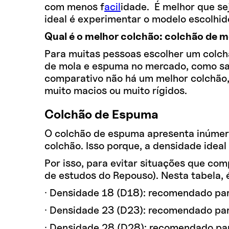
com menos f
acil
idade. É melhor que se
ideal é experimentar o modelo escolhido
Qual é o melhor colchão: colchão de 
Para muitas pessoas escolher um colch
de mola e espuma no mercado, como sab
comparativo não há um melhor colchão, 
muito macios ou muito rígidos.
Colchão de Espuma
O colchão de espuma apresenta inúmera
colchão. Isso porque, a densidade idea
Por isso, para evitar situações que co
de estudos do Repouso). Nesta tabela, 
· Densidade 18 (D18): recomendado par
· Densidade 23 (D23): recomendado pa
· Densidade 28 (D28): recomendado pa