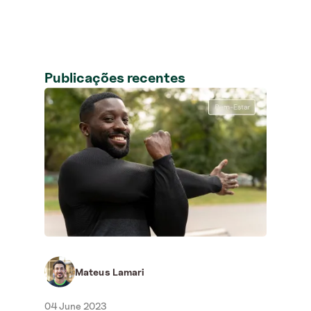
Publicações recentes
Neus
03 J
Qua
re
É ex
oper
reco
anter
Mateus Lamari
04 June 2023