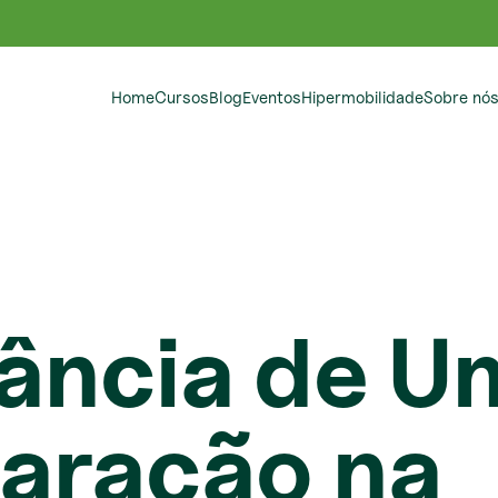
Home
Cursos
Blog
Eventos
Hipermobilidade
Sobre nó
ância de U
aração na