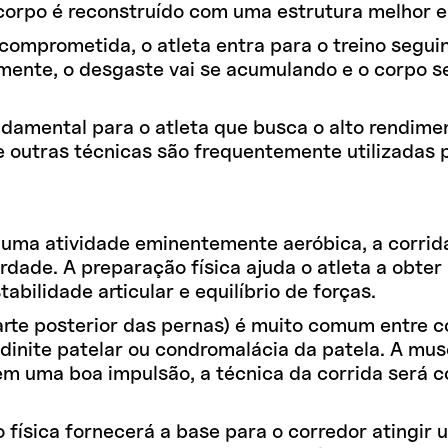
 corpo é reconstruído com uma estrutura melhor e 
omprometida, o atleta entra para o treino segui
nte, o desgaste vai se acumulando e o corpo s
ndamental para o atleta que busca o alto rendime
 outras técnicas são frequentemente utilizadas p
 uma atividade eminentemente aeróbica, a corrid
erdade. A preparação física ajuda o atleta a obt
abilidade articular e equilíbrio de forças.
rte posterior das pernas) é muito comum entre c
ndinite patelar ou condromalácia da patela. A mus
m uma boa impulsão, a técnica da corrida será c
 física fornecerá a base para o corredor atingir