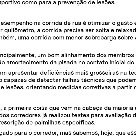
portivo como para a prevenção de lesões.
desempenho na corrida de rua é otimizar o gasto
 quilômetro, a corrida precisa ser solta e relax
ambém, uma corrida com menor sobrecarga sobre as
rincipalmente, um bom alinhamento dos membros 
amortecimento da pisada no contato inicial do p
apresentar deficiências mais grosseiras na técn
ão capazes de detectar falhas técnicas que podem
 lesões, orientando medidas corretivas a partir d
 a primeira coisa que vem na cabeça da maioria d
os corredores já realizou testes para avaliação 
rescrição de palmilhas específicas.
lçado para o corredor, mas sabemos, hoje, que e