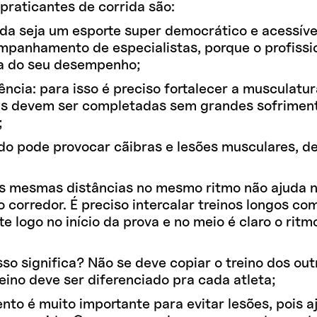
raticantes de corrida são:
rida seja um esporte super democrático e acessí
mpanhamento de especialistas, porque o profissio
pa do seu desempenho;
ência: para isso é preciso fortalecer a musculatu
as devem ser completadas sem grandes sofriment
;
do pode provocar cãibras e lesões musculares, des
 as mesmas distâncias no mesmo ritmo não ajuda n
o corredor. É preciso intercalar treinos longos co
te logo no início da prova e no meio é claro o rit
isso significa? Não se deve copiar o treino dos ou
reino deve ser diferenciado pra cada atleta;
nto é muito importante para evitar lesões, pois aj