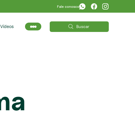
Fale conosco
s
Vídeos
ma