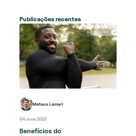
Publicações recentes
Neus
03 J
Qua
re
É ex
oper
reco
anter
Mateus Lamari
04 June 2023
Benefícios do